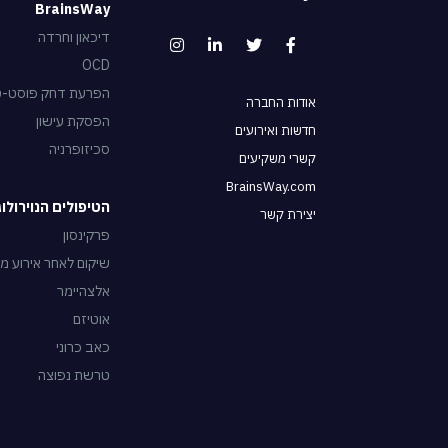
BrainsWay
דיכאון וחרדה
OCD
הפרעת דחק פוסט-טראו
אודות החברה
הפסקת עישון
חדשות ואירועים
סכיזופרניה
קשרי משקיעים
BrainsWay.com
הטיפולים הנוירולוגיים של
יצירת קשר
פרקינסון
שיקום לאחר אירוע מו
אלצהיימר
אוטיזם
כאב כרוני
טרשת נפוצה