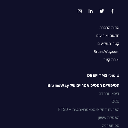
אודות החברה
חדשות ואירועים
קשרי משקיעים
BrainsWay.com
יצירת קשר
טיפולי DEEP TMS
הטיפולים הפסיכיאטריים של BrainsWay
דיכאון וחרדה
OCD
הפרעת דחק פוסט-טראומטית – PTSD
הפסקת עישון
סכיזופרניה