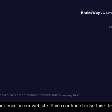
 BrainsWay
חי
השם Brainsway ולוגו החברה הם סימנים מסחריים רשומים של חברת בריינסוויי בע"מ © 2026 כל הזכויות שמורות לבריינסווי בע"מ.
rience on our website. If you continue to use this site