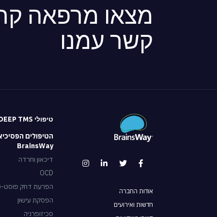
מצאו מרפאה קרו
קשר עמנו
טיפולי DEEP TMS
הטיפולים הפסיכיא
BrainsWay
דיכאון וחרדה
OCD
הפרעת דחק פוסט-טראו
אודות החברה
הפסקת עישון
חדשות ואירועים
סכיזופרניה