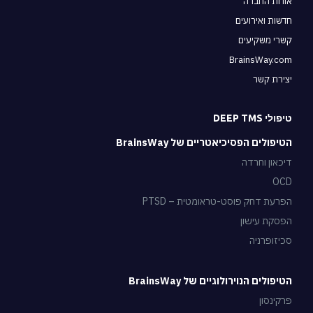
אודות החברה
חדשות ואירועים
קשרי משקיעים
BrainsWay.com
יצירת קשר
טיפולי DEEP TMS
הטיפולים הפסיכיאטריים של BrainsWay
דיכאון וחרדה
OCD
הפרעת דחק פוסט-טראומטית – PTSD
הפסקת עישון
סכיזופרניה
הטיפולים הנוירולוגיים של BrainsWay
פרקינסון