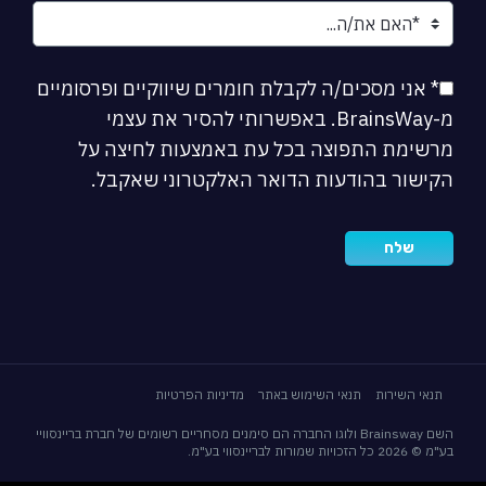
* אני מסכים/ה לקבלת חומרים שיווקיים ופרסומיים
מ-BrainsWay. באפשרותי להסיר את עצמי
מרשימת התפוצה בכל עת באמצעות לחיצה על
הקישור בהודעות הדואר האלקטרוני שאקבל.
תנאי השירות
תנאי השימוש באתר
מדיניות הפרטיות
השם Brainsway ולוגו החברה הם סימנים מסחריים רשומים של חברת בריינסוויי
בע"מ © 2026 כל הזכויות שמורות לבריינסווי בע"מ.