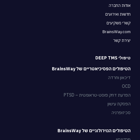
אודות החברה
חדשות ואירועים
קשרי משקיעים
BrainsWay.com
יצירת קשר
טיפולי DEEP TMS
הטיפולים הפסיכיאטריים של BrainsWay
דיכאון וחרדה
OCD
הפרעת דחק פוסט-טראומטית – PTSD
הפסקת עישון
סכיזופרניה
הטיפולים הנוירולוגיים של BrainsWay
פרקינסון