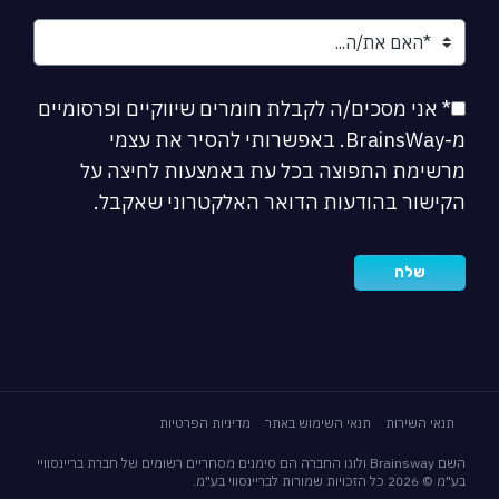
* אני מסכים/ה לקבלת חומרים שיווקיים ופרסומיים
מ-BrainsWay. באפשרותי להסיר את עצמי
מרשימת התפוצה בכל עת באמצעות לחיצה על
הקישור בהודעות הדואר האלקטרוני שאקבל.
תנאי השירות
תנאי השימוש באתר
מדיניות הפרטיות
השם Brainsway ולוגו החברה הם סימנים מסחריים רשומים של חברת בריינסוויי
בע"מ © 2026 כל הזכויות שמורות לבריינסווי בע"מ.