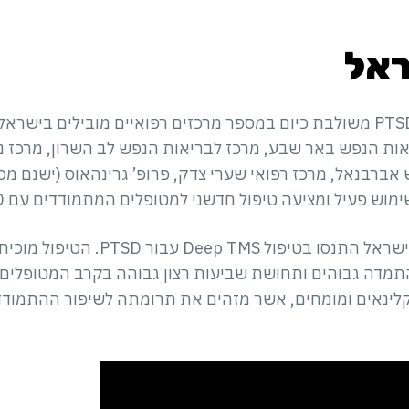
ראל
טכנולוגייתDeep TMS עבור PTSD משולבת כיום במספר מרכזים רפואיים מוביל
אות הנפש באר שבע, מרכז לבריאות הנפש לב השרון, מרכז ניב
 אברבנאל, מרכז רפואי שערי צדק, פרופ’ גרינהאוס (ישנם מ
ל ומציעה טיפול חדשני למטופלים המתמודדים עם PTSD ממגוון גורמים.
נכון להיום, עשרות מטופלים בישראל התנסו
התמדה גבוהים ותחושת שביעות רצון גבוהה בקרב המטופלים. 