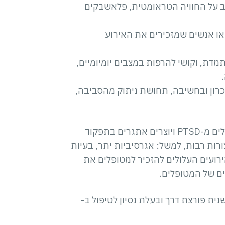
ב על החוויה הטראומטית, פלאשבקים
 או אנשים שמזכירים את האירוע
תמדת, וקושי להרפות במצבים יומיומיים,
יכרון ובחשיבה, תחושת ניתוק מהסביבה,
סימפטומים אלו פוגעים רבות באיכות החיים של הסובלים מ-PTSD ויוצרים אתגרים בתפקוד
צורות רבות, למשל: אגרסיביות יתר, בעיות
רועים העלולים להזכיר למטופלים את
ים של המטופלים.
 היא טכנולוגיה חדשנית פורצת דרך ובעלת נסיון לטיפול ב-