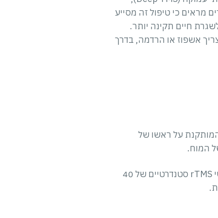
ם מראים כי טיפול זה מסייע
גרת חיים תקינה יותר.
צריך אשפוז או הרדמה, בדרך
זקת בתוך קסדה מרופדת המותקנת על ראשו של
מפגשי הטיפול ב-PTSD כוללים התאמה אישית לטיפול ונמשכים כ-25 דקות, בניגוד למפגשי rTMS סטנדרטיים של 40