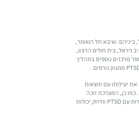
ים בישראל, ביניהם: שיבא תל השומר,
 ניראל, בית חולים הרצוג,
ספר מרכזים נוספים בתהליך
 בטיפול Deep TMS עבור PTSD. הטיפול מוכיח את יעילותו עם תוצאות
כמו כן, המערכת זוכה
לתמיכה מקצועית רחבה מצד קלינאים ומומחים, אשר מזהים את תרומתה לשיפור ההתמודדות עם PTSD וחיזוק יכולות