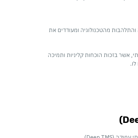
ה והתלהבות מהטכנולוגיה ומעודדים את
 רואים ב-Deep TMS כלי משמעותי, אשר בזכות הוכחות קליניות ותמיכה
ו.
כיום, אחד מהטיפולים החדשניים המוצעים ל-PTSD הוא טיפול בגרייה מגנטית טרנס-גולגולתי עמוקה (Deep TMS),