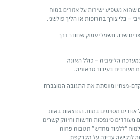
רתיים משום שהוא משפיע ישירות על אזורים במוח
בי – בלי צורך בתרופות או הליך פולשני.
בוססת על פולסים בסליל(“H-Coil”) שיוצרים שדה חשמלי עמוק שחודר דרך
ערכת הלימבית – כולל האונה
קדם-מצחי ומווסתת את התגובה המוגברת
ע גירוי של אזורים מסוימים במוח. התוצאות באות
ים מעודדים סינפסות חדשות וחיזוק קשרים
מוח “ללמוד מחדש” תגובות פחות
מה לנקישה עדינה על הקרקפת.