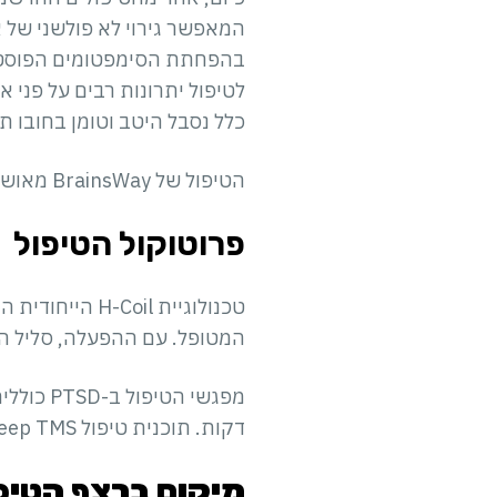
המאפשר גירוי לא פולשני של אז
בהפחתת הסימפטומים הפוסט-ט
לטיפול יתרונות רבים על פני 
כלל נסבל היטב וטומן בחובו תו
הטיפול של BrainsWay מאושר על ידי ה-CE ומשרד הבריאות בישראל.
פרוטוקול הטיפול
המטופל. עם ההפעלה, סליל ה-H מייצר פולסים מגנטיים המווסתים את הפעילות העצבית של המ
דקות. תוכנית טיפול Deep TMS דורשת בדרך כלל 3 פגישות שבועיות לאורך ארבעה שבועות.
מיקום ברצף הטיפו