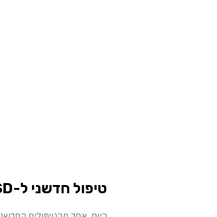
טיפול חדשני ל-PTSD בגרייה מגנטית עמוקה (Deep TMS)