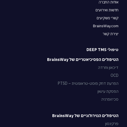
אודות החברה
חדשות ואירועים
קשרי משקיעים
BrainsWay.com
יצירת קשר
טיפולי DEEP TMS
הטיפולים הפסיכיאטריים של BrainsWay
דיכאון וחרדה
OCD
הפרעת דחק פוסט-טראומטית – PTSD
הפסקת עישון
סכיזופרניה
הטיפולים הנוירולוגיים של BrainsWay
פרקינסון