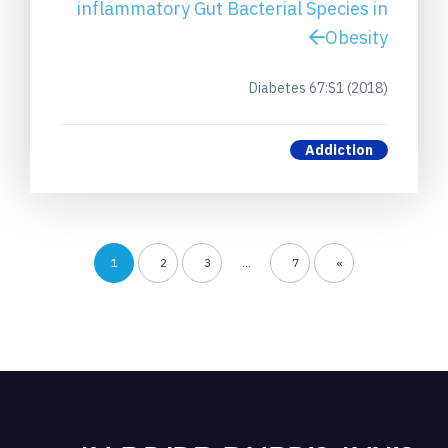
inflammatory Gut Bacterial Species in
Obesity
Diabetes 67:S1 (2018)
Addiction
1
2
3
…
7
»