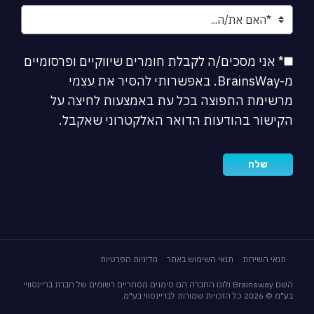
* אני מסכים/ה לקבלת חומרים שיווקיים ופרסומיים
מ-BrainsWay. באפשרותי להסיר את עצמי
מרשימת התפוצה בכל עת באמצעות לחיצה על
הקישור בהודעות הדואר האלקטרוני שאקבל.
תנאי השירות
תנאי השימוש באתר
מדיניות הפרטיות
השם Brainsway ולוגו החברה הם סימנים מסחריים רשומים של חברת בריינסוויי
בע"מ © 2026 כל הזכויות שמורות לבריינסווי בע"מ.