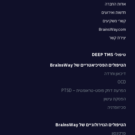
אודות החברה
חדשות ואירועים
קשרי משקיעים
BrainsWay.com
יצירת קשר
טיפולי DEEP TMS
הטיפולים הפסיכיאטריים של BrainsWay
דיכאון וחרדה
OCD
הפרעת דחק פוסט-טראומטית – PTSD
הפסקת עישון
סכיזופרניה
הטיפולים הנוירולוגיים של BrainsWay
פרקינסון