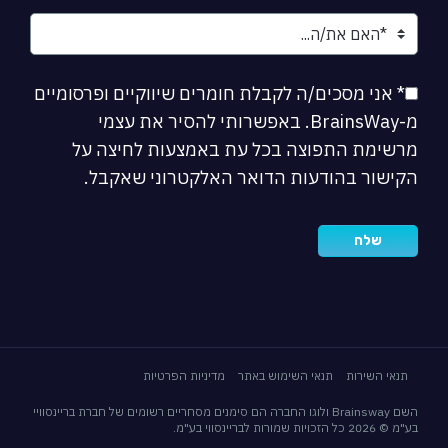
* אני מסכים/ה לקבלת חומרים שיווקיים ופרסומיים
מ-BrainsWay. באפשרותי להסיר את עצמי
מרשימת התפוצה בכל עת באמצעות לחיצה על
הקישור בהודעות הדואר האלקטרוני שאקבל.
תנאי השירות
תנאי השימוש באתר
מדיניות הפרטיות
השם Brainsway ולוגו החברה הם סימנים מסחריים רשומים של חברת בריינסוויי
בע"מ © 2026 כל הזכויות שמורות לבריינסווי בע"מ.