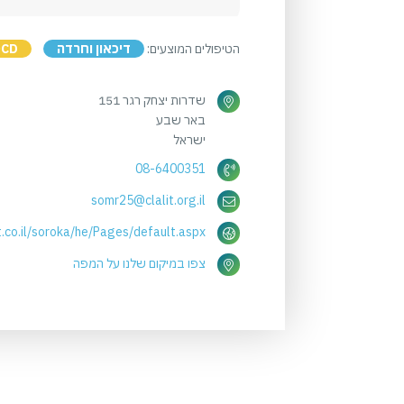
הטיפולים המוצעים:
דיכאון וחרדה
OCD
שדרות יצחק רגר 151
באר שבע
ישראל
08-6400351
somr25@clalit.org.il
it.co.il/soroka/he/Pages/default.aspx
צפו במיקום שלנו על המפה