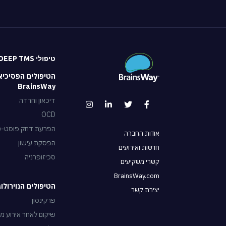
טיפולי DEEP TMS
הטיפולים הפסיכיא
BrainsWay
דיכאון וחרדה
OCD
הפרעת דחק פוסט-טראו
אודות החברה
הפסקת עישון
חדשות ואירועים
סכיזופרניה
קשרי משקיעים
BrainsWay.com
הטיפולים הנוירולוגיים של
יצירת קשר
פרקינסון
שיקום לאחר אירוע מו