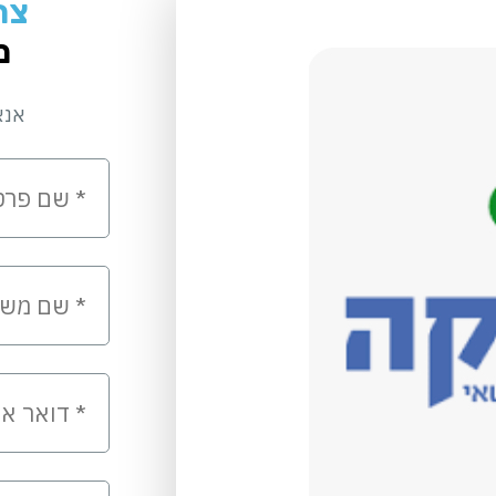
צר
מ
אנא