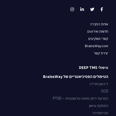
אודות החברה
חדשות ואירועים
קשרי משקיעים
BrainsWay.com
יצירת קשר
טיפולי DEEP TMS
הטיפולים הפסיכיאטריים של BrainsWay
דיכאון וחרדה
OCD
הפרעת דחק פוסט-טראומטית – PTSD
הפסקת עישון
סכיזופרניה