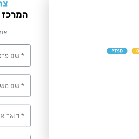
צר
המרכז 
אנא
PTSD