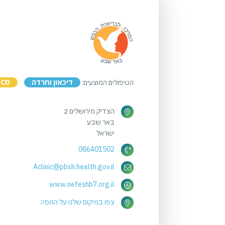
הטיפולים המוצעים:
דיכאון וחרדה
OCD
הצדיק מירושלים 2
באר שבע
ישראל
086401502
Aclinic@pbsh.health.gov.il
www.nefeshb7.org.il
צפו במיקום שלנו על המפה