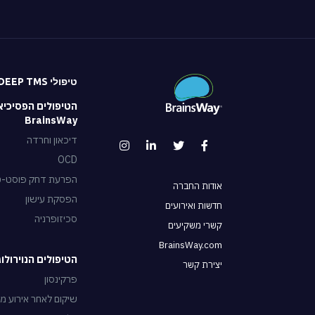
טיפולי DEEP TMS
הטיפולים הפסיכיא
BrainsWay
דיכאון וחרדה
OCD
הפרעת דחק פוסט-טראו
אודות החברה
הפסקת עישון
חדשות ואירועים
סכיזופרניה
קשרי משקיעים
BrainsWay.com
הטיפולים הנוירולוגיים של
יצירת קשר
פרקינסון
שיקום לאחר אירוע מו