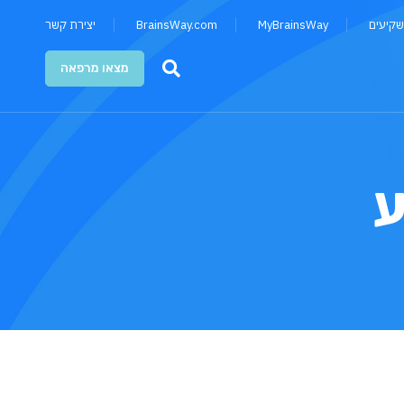
שקיעים
MyBrainsWay
BrainsWay.com
יצירת קשר
מצאו מרפאה
ע