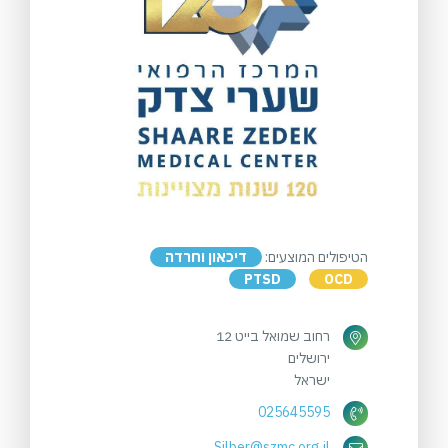
הטיפולים המוצעים:
דיכאון וחרדה
PTSD
OCD
רחוב שמואל בייט 12
ירושלים
ישראל
025645595
Silber@szmc.org.il