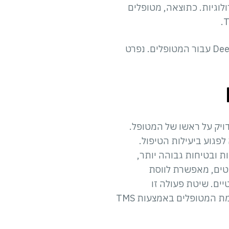
ות ונוירולוגיות. כתוצאה, מטופלים
מחקרים הדגישו לא רק את יתרונות טיפול ה-TMS, אלא גם את היתרון היחסי של ה-Deep TMS עבור המטופלים. נפרט
8 הינו כבד ומסובך למיקום מדויק על ראשו של המטופל.
לפגוע ביעילות הטיפול.
וחיות ובטיחות גבוהה יותר,
אש. טכנולוגיית ה-Deep TMS, המוגנת בפטנטים, מאפשרת לווסת
טיים. שיטת פעולה זו
מאפשרת הפחתה משמעותית יותר של חומרת התסמינים בקרב מטופלי ה-Deep TMS לעומת המטופלים באמצעות TMS