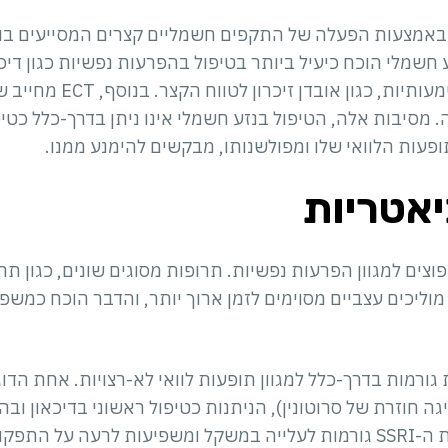
וח באמצעות הפעלה של התקפים חשמליים קצרים המסייעים בו
שמלי הוכח כיעיל ביותר בטיפול בהפרעות נפשיות כגון דיכא
ויכול לגרום לתופעות לוואי מש
מסיבות אלה, הטיפול בנזע חשמלי אינו ניתן בדרך-כלל כטי
פעות הלוואי שלו ומפולשנותו, מבקשים להימנע ממנו.
יאטריות
וצים למגוון הפרעות נפשיות. תרופות מסוגים שונים, כגון תרו
וליכים עצביים מסוימים לזמן ארוך יותר, והדבר הוכח כמשפ
 גורמות בדרך-כלל למגוון תופעות לוואי לא-רצויות. אחת הד
S (מעכבי ספיגה חוזרת של סרוטונין), הניתנות כטיפול ראשוני בדיכאו
למרות יעילותן, לעיתים תרופות ה-SSRI גורמות לעלייה במשקל ומשפיעות לרע