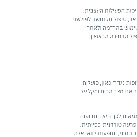
יסות הפעילות העצבית.
ון, טיפול זה נחשב לפולשני
מעותיות, כגון אובדן זיכרון לטווח הקצר. בנוסף, ECT מחייב שימוש בהרדמה ולאחר
פול הבחירה הראשון,
פות נגד דיכאון, פועלות
ר את מצב הרוח ומקל על
וגמאות לכך היא התרופות
ן ובהפרעה טורדנית-כפייתית.
ה על התפקוד המיני, ותופעות לוואי אלה