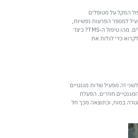
 ידועה מזה שנים כטיפול המקל על מטופלים
-ידי ה-FDA בארה”ב כטיפול בטוח ויעיל למספר הפרעות נפשיות,
והציבור הרחב נחשף יותר ויותר לשיפור אותו מספק טיפול זה לבריאות ולאיכות חיי המטופלים. מהו טיפול ה-TMS? כיצד
לקרוא כדי לגלות את
 (TMS) הוצג לראשונה לציבור ב-1985. טיפול לא-פולשני זה מפעיל שדות מגנטיים
מגנטיים חוזרים. הפעלת
העצבית באזורי המטרה במוח, וכתוצאה מכך חל