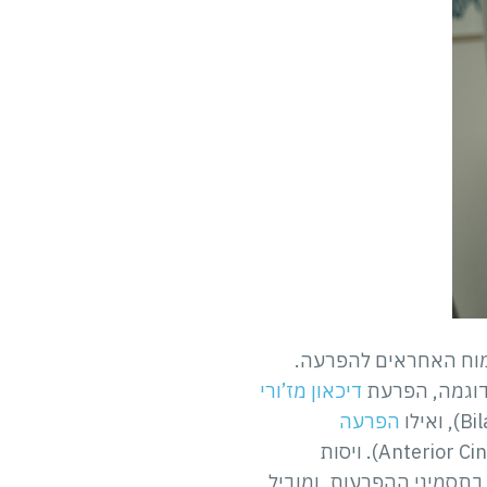
 המוח האחראים להפרעה.
לדוגמה, הפרעת
דיכאון מז’ורי
הפרעה
(OCD) נקשרה לפעילות חריגה בקורטקס החגורה הקדמי (Anterior Cingulate Cortex). ויסות
תסמיני ההפרעות, ומוביל