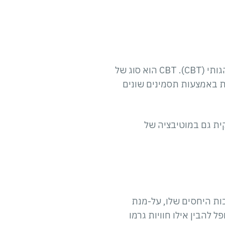
טיפול ראשוני נוסף להפרעות שונות ביניהן חרדה, דיכאון ו-OCD, הוא טיפול קוגניטיבי-התנהגותי (CBT). CBT הוא סוג של
לת באמצעות תסמינים שונים
 לחלק מן המטופלים, אך לא לכולם. מכיוון ש-CBT תלוי חלקית גם במוטיבציה של
כות היחסים שלו, על-מנת
ל להבין אילו חוויות גרמו