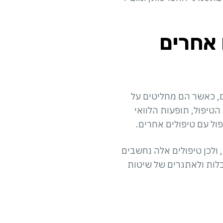
ולים אחרים
ם, כאשר הם מחליטים על
טיפול, תופעות הלוואי
ל עם טיפולים אחרים.
טיפול ה-TMS המסורתי זמין לציבור משנת 1985, ואילו טיפול ה-Deep TMS הופיע ב-2013, ולכן טיפולים אלה נחשבים
בלות ולאתגרים של שיטות