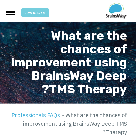
מצאו מרפאה
What are the
chances of
improvement using
BrainsWay Deep
TMS Therapy?
Professionals FAQs
»
What are the chances of
improvement using BrainsWay Deep TMS
Therapy?