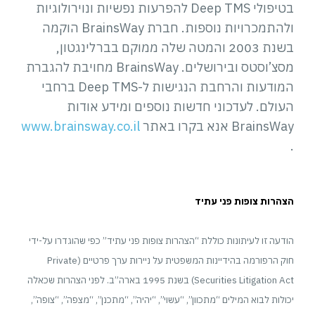
בטיפולי Deep TMS להפרעות נפשיות ונוירולוגיות
ולהתמכרויות נוספות. חברת BrainsWay הוקמה
בשנת 2003 והמטה שלה ממוקם בברלינגטון,
מסצ’וסטס ובירושלים. BrainsWay מחויבת להגברת
המודעות והרחבת הנגישות ל-Deep TMS ברחבי
העולם. לעדכוני חדשות נוספים ומידע אודות
BrainsWay אנא בקרו באתר
www.brainsway.co.il
.
הצהרות צופות פני עתיד
הודעה זו לעיתונות כוללת “הצהרות צופות פני עתיד” כפי שהוגדרו על-ידי
חוק הרפורמה בהידיינות המשפטית על ניירות ערך פרטיים (Private
Securities Litigation Act) בשנת 1995 בארה”ב. לפני הצהרות שכאלה
יכולות לבוא המילים “מתכוון”, “עשוי”, “יהיה”, “מתכנן”, “מצפה”, “צופה”,