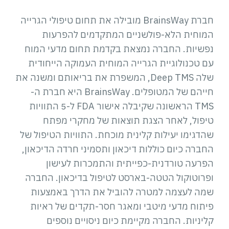
חברת BrainsWay מובילה את תחום טיפולי הגרייה
המוחית הלא-פולשניים המתקדמים להפרעות
נפשיות. החברה נמצאת בקדמת תחום מדעי המוח
עם טכנולוגיית הגרייה המוחית העמוקה הייחודית
שלה Deep TMS, המשפרת את בריאותם ומשנה את
חייהם של המטופלים. BrainsWay היא חברת ה-
TMS הראשונה שקיבלה אישור FDA ל-5 התוויות
טיפול, לאחר הצגת תוצאות של מחקרי מפתח
שהדגימו יעילות קלינית מוכחת. התוויות הטיפול של
החברה כיום כוללות דיכאון ותסמיני חרדה הדיכאון,
הפרעה טורדנית-כפייתית והתמכרות לעישון
ופרוטוקול הטטה-בארסט לטיפול בדיכאון. החברה
שמה לעצמה למטרה להוביל את הדרך באמצעות
פיתוח מדעי מיטבי ומאגר חסר-תקדים של ראיות
קליניות. החברה מקיימת כיום ניסויים נוספים