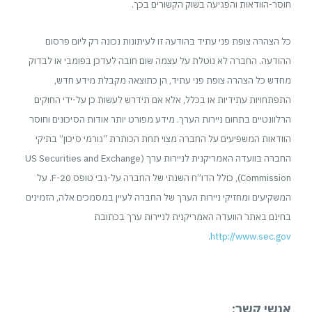
חוסר-הוודאות והפגיעה בשוק הקשורים בכך.
כל הצהרה צופת פני עתיד בהודעה זו לעיתונות נכונה רק ליום פרסום
ההודעה. החברה לא נוטלת על עצמה שום חובה לעדכן בפומבי או לבדוק
מחדש כל הצהרה צופת פני עתיד, הן כתוצאה מקבלת מידע חדש,
התפתחויות עתידיות או בכלל, אלא אם תידרש לעשות כן על-ידי החוקים
הרלוונטיים בתחום ניירות הערך. מידע מפורט יותר אודות הסיכונים וחוסר
הוודאות המשפיעים על החברה מצוי תחת הכותרת “גורמי סיכון” בתיקי
החברה בוועדה האמריקנית לניירות ערך (US Securities and Exchange
Commission), כולל הדו”ח השנתי של החברה על-גבי טופס 20-F. על
המשקיעים ומחזיקי ניירות הערך של החברה לעיין במסמכים אלה, הזמינים
בחינם באתר הוועדה האמריקנית לניירות ערך בכתובת
.
http://www.sec.gov
אנשי קשר: