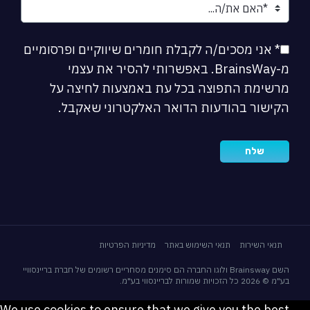
* אני מסכים/ה לקבלת חומרים שיווקיים ופרסומיים
מ-BrainsWay. באפשרותי להסיר את עצמי
מרשימת התפוצה בכל עת באמצעות לחיצה על
הקישור בהודעות הדואר האלקטרוני שאקבל.
תנאי השירות
תנאי השימוש באתר
מדיניות הפרטיות
השם Brainsway ולוגו החברה הם סימנים מסחריים רשומים של חברת בריינסוויי
בע"מ © 2026 כל הזכויות שמורות לבריינסווי בע"מ.
We use cookies to ensure that we give you the best