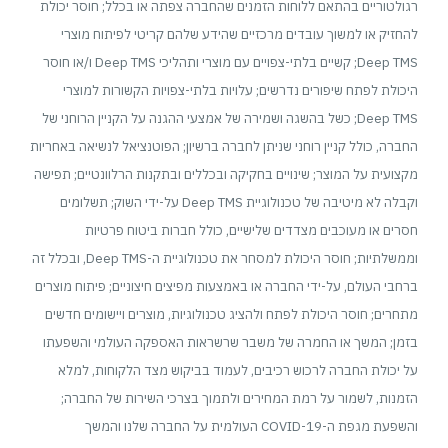
רגולטוריים בהתאם ללוחות הזמנים שהחברה צפתה או בכלל; חוסר יכולת
להחזיק או למשוך עובדים מרכזיים שהידע שלהם קריטי לפיתוח מוצרי
Deep TMS; קשיים בלתי-צפויים עם מוצרי ותהליכי Deep TMS ו/או חוסר
היכולת לפתח שיפורים נדרשים; עלויות בלתי-צפויות הקשורות למוצרי
Deep TMS; כשל בהשגה ושמירה של אמצעי ההגנה על הקניין הרוחני של
החברה, כולל קניין רוחני שניתן לחברה ברשיון; הפוטנציאל לנשיאה באחריות
מקצועית על המוצר; שינויים בחקיקה ובכללים ובתקנות הרלוונטיים; תפישה
וקבלה לא מיטיבה של טכנולוגיית Deep TMS על-ידי השוק; תשלומים
חסרים או מעוכבים מצדדים שלישיים, כולל חברות ביטוח פרטיות
וממשלתיות; חוסר היכולת למסחר את טכנולוגיית ה-Deep TMS, ובכלל זה
ברחבי העולם, על-ידי החברה או באמצעות מפיצים חיצוניים; פיתוח מוצרים
מתחרים; חוסר היכולת לפתח ולהציג טכנולוגיות, מוצרים ויישומים חדשים
בזמן; המשך או החמרה של משבר שרשראות האספקה העולמי והשפעתו
על יכולת החברה לרכוש רכיבים, לעמוד בביקוש מצד הלקוחות, למלא
הזמנות, לשמור על רמת המחירים ולתמוך בצרכי השירות של החברה;
והשפעת מגפת ה-COVID-19 העולמית על החברה שלנו והמשך