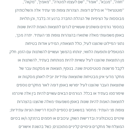
“חוזה”, “מנבא”, “אומד”, “שם לעצמו למטרה”, “מאמין”, “מקווה”,
“פוטנציאלי” או מילים דומות. הצהרות צופות פני עתיד אלה והשלכותיהן
מבוססות על הציפיות של הנהלת החברה ברגע זה בלבד, והן תלויות
במספר גורמים ומשתנים שעשויים לגרום לתוצאות האמת להיות שונות
באופן משמעותי מאלה שתוארו בהצהרות צופות פני העתיד. יתרה מכך,
נתוני הפיילוט שהוצגו לעיל, כולל תוצאותיו, המידע אודות בטיחות
המטופלים ותופעות הלוואי, ינותחו בהמשך ועשויים להשתנות עם הזמן. חלק
מן התוצאות שהוצגו לעיל עשויות להיות מנותחות בעתיד, להשתנות או
לקבל פרשנות סטטיסטית שונה. בנוסף, תוצאות או מסקנות עבר של
מחקר מדעי אינן מבטיחות שתוצאות עתידיות יובילו לאותן מסקנות או
שתוצאות העבר שהוצגו לעיל יפורשו באופן דומה לאור מחקרים נוספים
שיפורסמו בעתיד או בכלל. הגורמים הבאים עשויים להיות בין אלה שיגרמו
לתוצאות האמת להיות שונות באופן משמעותי מאלה שהוצגו בהצהרות
צופות פני העתיד: מחסור במשאבים כספיים לנוכח דרישות הוניות עתידיות;
שינויים בטכנולוגיה ובדרישות השוק; עיכובים או חסמים בהזנקה ו/או בסיום
המוצלח של מחקרים וניסויים קליניים מתוכננים; כשל בהשגת אישורים