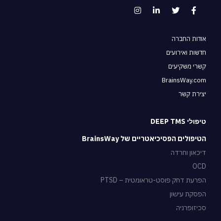
אודות החברה
חדשות ואירועים
קשרי משקיעים
BrainsWay.com
יצירת קשר
טיפולי DEEP TMS
הטיפולים הפסיכיאטריים של BrainsWay
דיכאון וחרדה
OCD
הפרעת דחק פוסט-טראומטית – PTSD
הפסקת עישון
סכיזופרניה