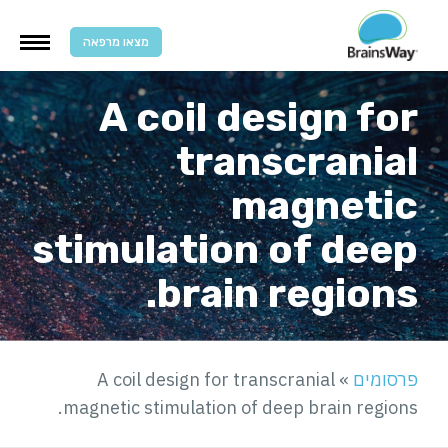
מצאו מרפאה
A coil design for
transcranial
magnetic
stimulation of deep
brain regions.
פרסומים
»
A coil design for transcranial
magnetic stimulation of deep brain regions.