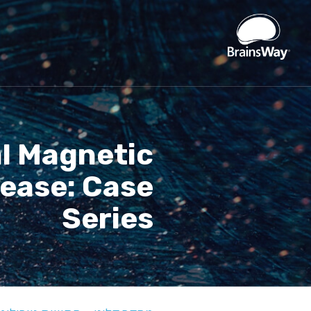
al Magnetic
sease: Case
Series