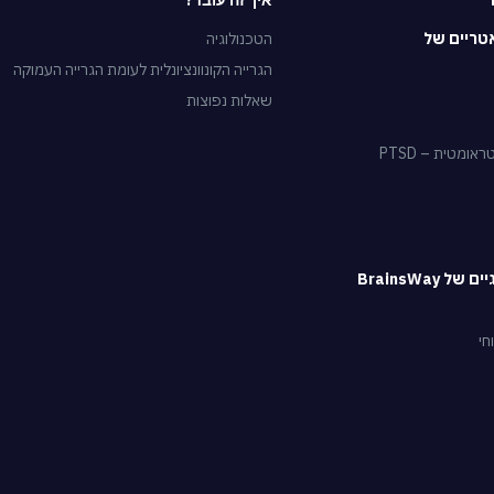
איך זה עובד?
טריים של
הטכנולוגיה
הגרייה הקונוונציונלית לעומת הגרייה העמוקה
שאלות נפוצות
מטית – PTSD
 BrainsWay
חי