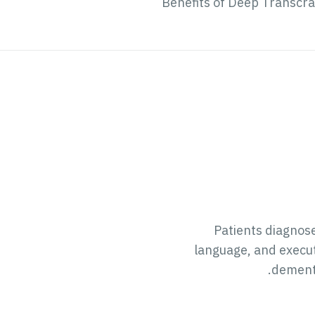
Benefits of Deep Transcra
Patients diagnose
language, and execu
demente