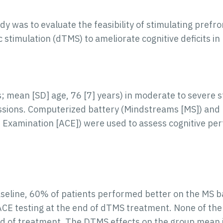
dy was to evaluate the feasibility of stimulating prefr
 stimulation (dTMS) to ameliorate cognitive deficits in
s; mean [SD] age, 76 [7] years) in moderate to severe
essions. Computerized battery (Mindstreams [MS]) and 
 Examination [ACE]) were used to assess cognitive pe
eline, 60% of patients performed better on the MS b
ACE testing at the end of dTMS treatment. None of th
end of treatment. The DTMS effects on the group mea