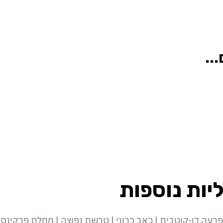
...
ליות נוספות
הפרעה דו-קוטבית | כאב כרוני | טרשת נפוצה | מחלת פרקינסון