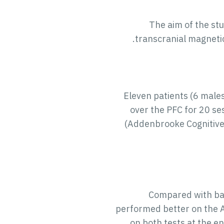
The aim of the stu
transcranial magnetic
Eleven patients (6 male
over the PFC for 20 s
(Addenbrooke Cognitive
Compared with bas
performed better on the 
on both tests at the 