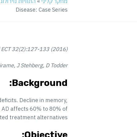
מחקר קליני
»
התוויות נוירולוג
Disease: Case Series
f ECT 32(2):127-133 (2016)
irame, J Stehberg, D Todder
Background:
eficits. Decline in memory,
h AD affects 60% to 80% of
ted treatment alternatives.
Objective: