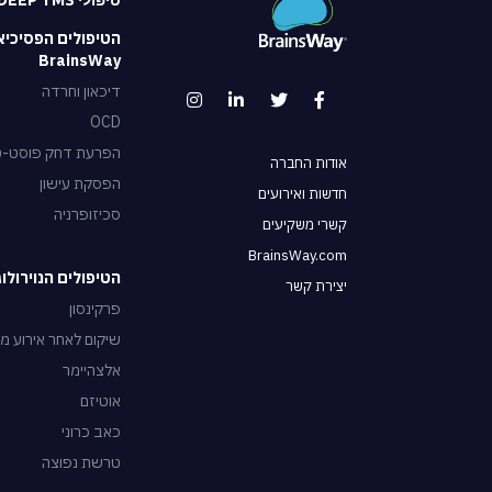
טיפולי DEEP TMS
הטיפולים הפסיכיא
BrainsWay
דיכאון וחרדה
OCD
הפרעת דחק פוסט-טראו
אודות החברה
הפסקת עישון
חדשות ואירועים
סכיזופרניה
קשרי משקיעים
BrainsWay.com
הטיפולים הנוירולוגיים של
יצירת קשר
פרקינסון
שיקום לאחר אירוע מו
אלצהיימר
אוטיזם
כאב כרוני
טרשת נפוצה