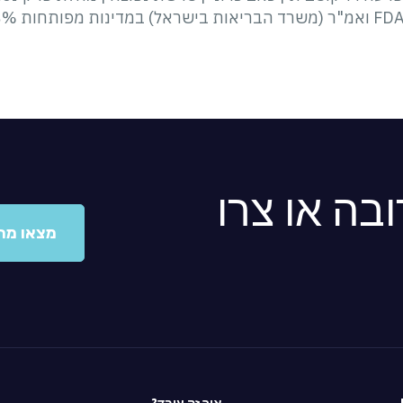
בה או צרו
מצאו מר