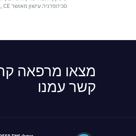
סכיזופרניה עישון מאושר FDA, CE ואמ"ר (משרד הבריאות בישראל) במדינות מפותחות 85% ממקרי המוות מ...
מצאו מרפאה קרו
קשר עמנו