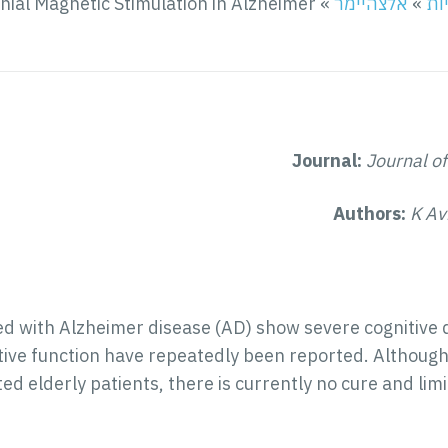
יות
»
אלצהיימר
»
nial Magnetic Stimulation in Alzheimer
Journal:
Journal o
Authors:
K Av
d with Alzheimer disease (AD) show severe cognitive d
tive function have repeatedly been reported. Althoug
d elderly patients, there is currently no cure and limi