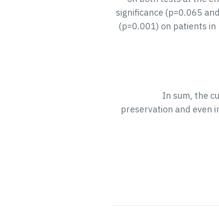
significance (p=0.065 an
(p=0.001) on patients in
In sum, the cu
preservation and even im