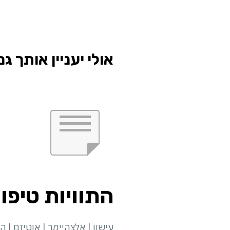
אולי יעניין אותך גם
התוויות טיפו
עישון | אלצהיימר | אוטיזם | 