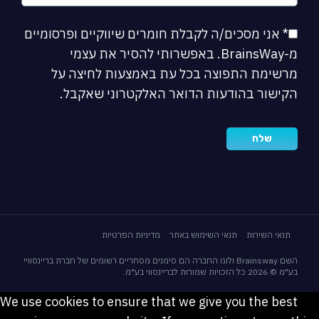
* אני מסכים/ה לקבלת חומרים שיווקיים ופרסומיים
מ-BrainsWay. באפשרותי להסיר את עצמי
מרשימת התפוצה בכל עת באמצעות לחיצה על
הקישור בהודעות הדואר האלקטרוני שאקבל.
תנאי השירות
תנאי השימוש באתר
מדיניות הפרטיות
השם Brainsway ולוגו החברה הם סימנים מסחריים רשומים של חברת בריינסוויי
בע"מ © 2026 כל הזכויות שמורות לבריינסווי בע"מ.
We use cookies to ensure that we give you the best