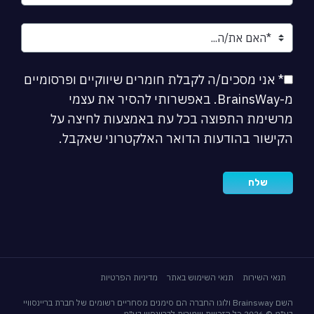
* אני מסכים/ה לקבלת חומרים שיווקיים ופרסומיים
מ-BrainsWay. באפשרותי להסיר את עצמי
מרשימת התפוצה בכל עת באמצעות לחיצה על
הקישור בהודעות הדואר האלקטרוני שאקבל.
תנאי השירות
תנאי השימוש באתר
מדיניות הפרטיות
השם Brainsway ולוגו החברה הם סימנים מסחריים רשומים של חברת בריינסוויי
בע"מ © 2026 כל הזכויות שמורות לבריינסווי בע"מ.