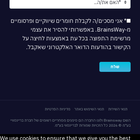
* אני מסכים/ה לקבלת חומרים שיווקיים ופרסומיים
מ-BrainsWay. באפשרותי להסיר את עצמי
מרשימת התפוצה בכל עת באמצעות לחיצה על
הקישור בהודעות הדואר האלקטרוני שאקבל.
תנאי השירות
תנאי השימוש באתר
מדיניות הפרטיות
השם Brainsway ולוגו החברה הם סימנים מסחריים רשומים של חברת בריינסוויי
בע"מ © 2026 כל הזכויות שמורות לבריינסווי בע"מ.
We use cookies to ensure that we give you the best