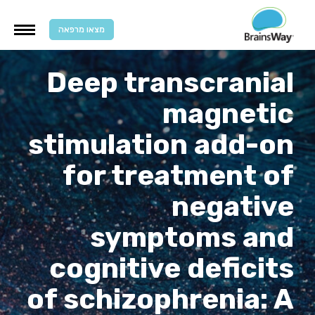
מצאו מרפאה
Deep transcranial
magnetic
stimulation add-on
for treatment of
negative
symptoms and
cognitive deficits
of schizophrenia: A