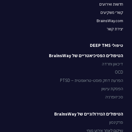
חדשות ואירועים
קשרי משקיעים
BrainsWay.com
יצירת קשר
טיפולי DEEP TMS
הטיפולים הפסיכיאטריים של BrainsWay
דיכאון וחרדה
OCD
הפרעת דחק פוסט-טראומטית – PTSD
הפסקת עישון
סכיזופרניה
הטיפולים הנוירולוגיים של BrainsWay
פרקינסון
שיקום לאחר אירוע מוחי